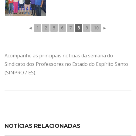
◄
1
2
5
6
7
8
9
10
►
Acompanhe as principais notícias da semana do
Sindicato dos Professores no Estado do Espírito Santo
(SINPRO / ES).
NOTÍCIAS RELACIONADAS