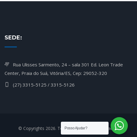
SEDE:
Rua Ulisses Sarmento, 24 – sala 301 Ed. Leon Trade
Center, Praia do Suá, Vitória/ES, Cep: 29052-320
(27) 3315-5125 / 3315-5126
© Copyrights 2026. Todos os Direitos Reservados.
Posso Ajudar?