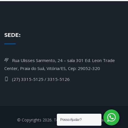
SEDE:
Rua Ulisses Sarmento, 24 – sala 301 Ed. Leon Trade
Center, Praia do Suá, Vitória/ES, Cep: 29052-320
(27) 3315-5125 / 3315-5126
© Copyrights 2026. Todos os Direitos Reservados.
Posso Ajudar?